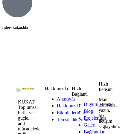
info@kukat.biz
Hızlı
Hakkımızda
Hızlı
İletişim
Bağlantı
Anasayfa
Mail
KUKAT:
Duyurularımız
adresinizi
Hakkımızda
Toplumsal
yazın,
Blog
birlik ve
Etkinliklerimiz
biz
güçle,
Projelerimiz
Temsilciliklerimiz
iletişim
adil
Galeri
sağlayalım.
mücadelede
Bağlantılar